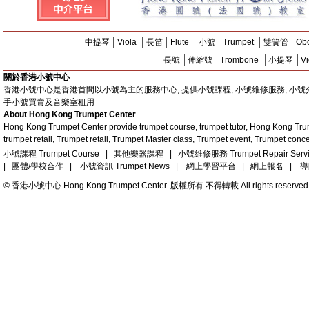
中提琴
Viola
長笛
Flute
小號
Trumpet
雙簧管
Ob
長號
伸縮號
Trombone
小提琴
Vi
關於香港小號中心
香港小號中心是香港首間以小號為主的服務中心, 提供小號課程, 小號維修服務, 小號介紹,
手小號買賣及音樂室租用
About Hong Kong Trumpet Center
Hong Kong Trumpet Center provide trumpet course, trumpet tutor, Hong Kong Trum
trumpet retail, Trumpet retail, Trumpet Master class, Trumpet event, Trumpet conce
小號課程 Trumpet Course
|
其他樂器課程
|
小號維修服務 Trumpet Repair Serv
|
團體/學校合作
|
小號資訊 Trumpet News
|
網上學習平台
|
網上報名
|
導
© 香港小號中心 Hong Kong Trumpet Center. 版權所有 不得轉載 All rights reserved